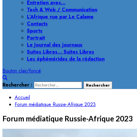
Entretien avec…
Tech & Web / Communication
L’Afrique vue par Le Calame
Contacts
Sports
Portrait
Le Journal des journaux
Suites Libres… Suites Libres
Les éphémérides de la rédaction
Bouton clair/foncé
Rechercher :
Accueil
Forum médiatique Russie-Afrique 2023
Forum médiatique Russie-Afrique 2023