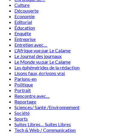
Culture
Découverte
Economie
Editorial
Éducation
Enquête
Entreprise
Entretien avec…
L'Afrique vue par Le Calame
Le Journal des journaux
Le Monde vu par Le Calame
Les éphémérides de la rédaction
Lisons faux, écrivons vrai
Parlons-en
Politique
Portrait
Rencontre avec…
Reportage
Sciences/ Santé /Environnement
Société
Sports
Suites Libres… Suites Libres
Tech & Web / Communication