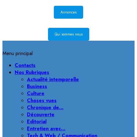
Annonces
Qui sommes nous
Menu principal
Contacts
Nos Rubriques
Actualité intemporelle
Business
Culture
Choses vues
Chronique de…
Découverte
Editorial
Entretien avec…
Tech & Web / Communication