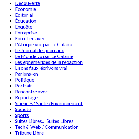
Découverte
Economie
Editorial
Éducation
Enquête
Entreprise
Entretien avec…
L'Afrique vue par Le Calame
Le Journal des journaux
Le Monde vu par Le Calame
Les éphémérides de la rédaction
Lisons faux, écrivons vrai
Parlons-en
Politique
Portrait
Rencontre avec…
Reportage
Sciences/ Santé /Environnement
Société
Sports
Suites Libres… Suites Libres
Tech & Web / Communication
Tribune Libre