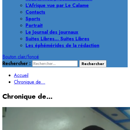
L’Afrique vue par Le Calame
Contacts
Sports
Portrait
Le Journal des journaux
Suites Libres… Suites Libres
Les éphémérides de la rédaction
Bouton clair/foncé
Rechercher :
Accueil
Chronique de…
Chronique de…