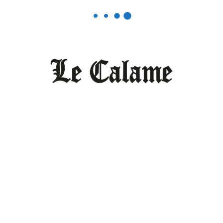
plainte, refusent de se
déclarer incompétents. Ils
convoquent le suspect, le
placent immédiatement
en cellule en attente de la
réaction de la famille.
Martin Ambang
Partager l'article
Copy
WhatsApp
Facebook
Email
Twitter
Share
Link
Tags:
Cameroun
Garde à vue d'Enonchong
Justice
Parquet
Rebecca Enonchong