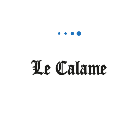
La presse africaine en Russie : « c’est
l’information qui forme notre réalité
objective »
DÉCEMBRE 2, 2025
0
Editorial
Le Cameroun n’est pas (encore) une
démocratie
DÉCEMBRE 2, 2025
0
Le Monde vu par Le Calame
Moscou : « A partir de 2026, nous
prévoyons d’être présents au
Cameroun »
DÉCEMBRE 2, 2025
0