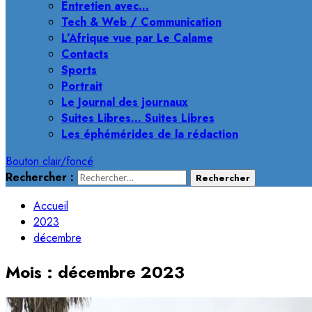
Entretien avec…
Tech & Web / Communication
L’Afrique vue par Le Calame
Contacts
Sports
Portrait
Le Journal des journaux
Suites Libres… Suites Libres
Les éphémérides de la rédaction
Bouton clair/foncé
Rechercher :
Accueil
2023
décembre
Mois :
décembre 2023