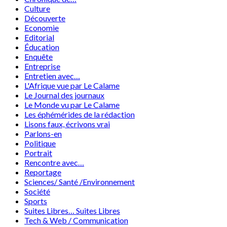
Culture
Découverte
Economie
Editorial
Éducation
Enquête
Entreprise
Entretien avec…
L'Afrique vue par Le Calame
Le Journal des journaux
Le Monde vu par Le Calame
Les éphémérides de la rédaction
Lisons faux, écrivons vrai
Parlons-en
Politique
Portrait
Rencontre avec…
Reportage
Sciences/ Santé /Environnement
Société
Sports
Suites Libres… Suites Libres
Tech & Web / Communication