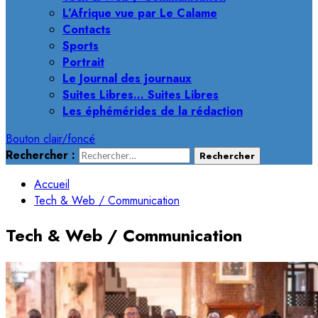
L’Afrique vue par Le Calame
Contacts
Sports
Portrait
Le Journal des journaux
Suites Libres… Suites Libres
Les éphémérides de la rédaction
Bouton clair/foncé
Rechercher :
Accueil
Tech & Web / Communication
Tech & Web / Communication