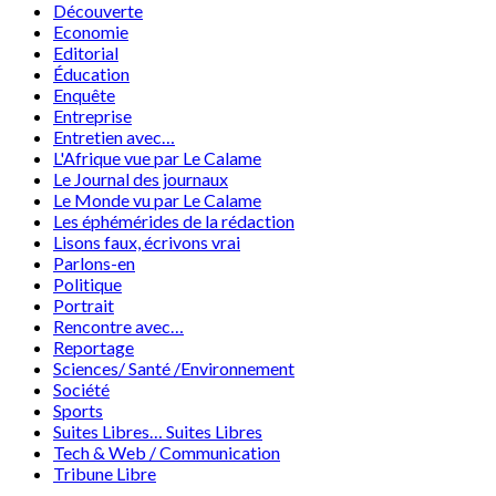
Découverte
Economie
Editorial
Éducation
Enquête
Entreprise
Entretien avec…
L'Afrique vue par Le Calame
Le Journal des journaux
Le Monde vu par Le Calame
Les éphémérides de la rédaction
Lisons faux, écrivons vrai
Parlons-en
Politique
Portrait
Rencontre avec…
Reportage
Sciences/ Santé /Environnement
Société
Sports
Suites Libres… Suites Libres
Tech & Web / Communication
Tribune Libre