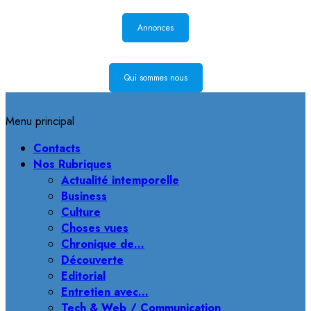
Annonces
Qui sommes nous
Menu principal
Contacts
Nos Rubriques
Actualité intemporelle
Business
Culture
Choses vues
Chronique de…
Découverte
Editorial
Entretien avec…
Tech & Web / Communication