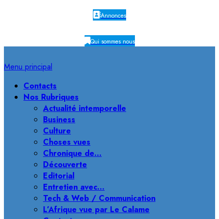
Annonces
Qui sommes nous
Menu principal
Contacts
Nos Rubriques
Actualité intemporelle
Business
Culture
Choses vues
Chronique de…
Découverte
Editorial
Entretien avec…
Tech & Web / Communication
L’Afrique vue par Le Calame