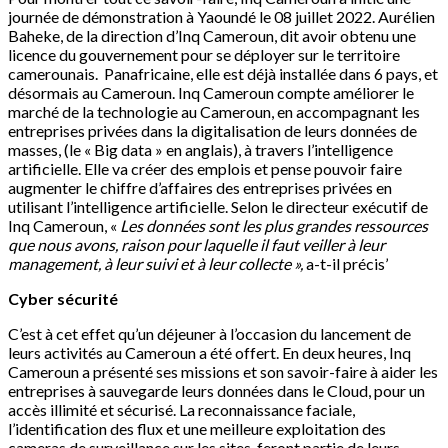
journée de démonstration à Yaoundé le 08 juillet 2022. Aurélien
Baheke, de la direction d’Inq Cameroun, dit avoir obtenu une
licence du gouvernement pour se déployer sur le territoire
camerounais. Panafricaine, elle est déjà installée dans 6 pays, et
désormais au Cameroun. Inq Cameroun compte améliorer le
marché de la technologie au Cameroun, en accompagnant les
entreprises privées dans la digitalisation de leurs données de
masses, (le « Big data » en anglais), à travers l’intelligence
artificielle. Elle va créer des emplois et pense pouvoir faire
augmenter le chiffre d’affaires des entreprises privées en
utilisant l’intelligence artificielle. Selon le directeur exécutif de
Inq Cameroun, «
Les données sont les plus grandes ressources
que nous avons,
raison pour laquelle il faut veiller à leur
management, à leur suivi et à leur collecte »,
a-t-il précis’
Cyber sécurité
C’est à cet effet qu’un déjeuner à l’occasion du lancement de
leurs activités au Cameroun a été offert. En deux heures, Inq
Cameroun a présenté ses missions et son savoir-faire à aider les
entreprises à sauvegarde leurs données dans le Cloud, pour un
accès illimité et sécurisé. La reconnaissance faciale,
l’identification des flux et une meilleure exploitation des
cameras de surveillance sur les sites, feront partie de leurs