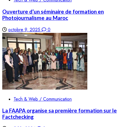
Ouverture d’un séminaire de formation en
Photojournalisme au Maroc
octobre 9, 2025
0
Tech & Web / Communication
La FAAPA organise sa première formation sur le
Factchecking