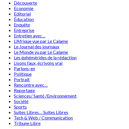
Découverte
Economie
Editorial
Éducation
Enquête
Entreprise
Entretien avec…
L'Afrique vue par Le Calame
Le Journal des journaux
Le Monde vu par Le Calame
Les éphémérides de la rédaction
Lisons faux, écrivons vrai
Parlons-en
Politique
Portrait
Rencontre avec…
Reportage
Sciences/ Santé /Environnement
Société
Sports
Suites Libres… Suites Libres
Tech & Web / Communication
Tribune Libre