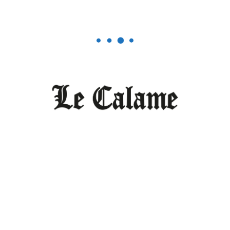
DÉCEMBRE 11, 2025
0
Le Monde vu par Le Calame
La presse africaine en Russie : «
c’est l’information qui forme notre
réalité objective »
DÉCEMBRE 2, 2025
0
Editorial
Le Cameroun n’est pas (encore)
une démocratie
DÉCEMBRE 2, 2025
0
Le Monde vu par Le Calame
Moscou : « A partir de 2026, nous
prévoyons d’être présents au