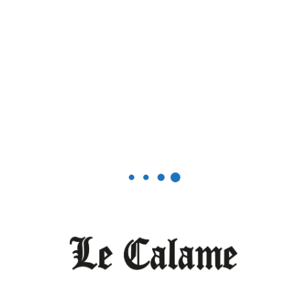
Editorial
Le Cameroun n’est pas (encore) une
démocratie
XAVIER MESSÈ
DÉCEMBRE 2, 2025
0
Georges Anicet Ekanè aurait dû être convoqué
normalement par les services de la gendarmerie ou...
LIRE PLUS
Editorial
Médiapart redonne à la presse son
pouvoir
OCTOBRE 1, 2025
1