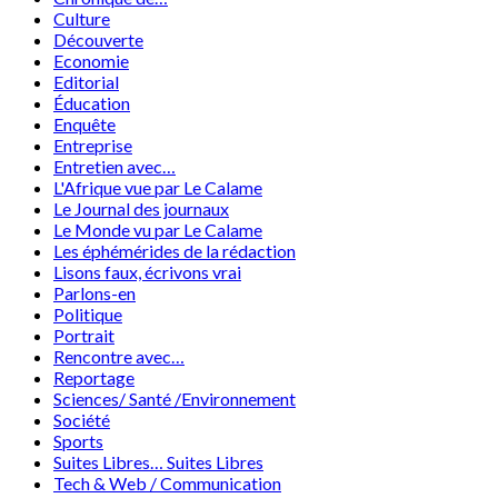
Culture
Découverte
Economie
Editorial
Éducation
Enquête
Entreprise
Entretien avec…
L'Afrique vue par Le Calame
Le Journal des journaux
Le Monde vu par Le Calame
Les éphémérides de la rédaction
Lisons faux, écrivons vrai
Parlons-en
Politique
Portrait
Rencontre avec…
Reportage
Sciences/ Santé /Environnement
Société
Sports
Suites Libres… Suites Libres
Tech & Web / Communication