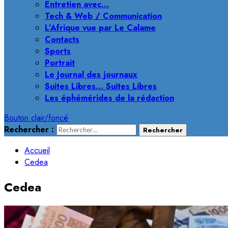
Entretien avec…
Tech & Web / Communication
L’Afrique vue par Le Calame
Contacts
Sports
Portrait
Le Journal des journaux
Suites Libres… Suites Libres
Les éphémérides de la rédaction
Bouton clair/foncé
Rechercher :
Accueil
Cedea
Cedea