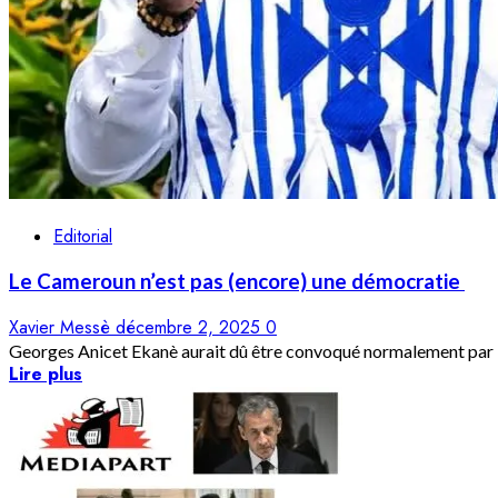
Editorial
Le Cameroun n’est pas (encore) une démocratie
Xavier Messè
décembre 2, 2025
0
Georges Anicet Ekanè aurait dû être convoqué normalement par le
Lire plus