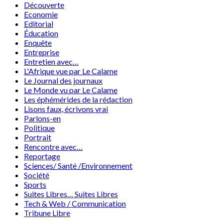
Découverte
Economie
Editorial
Éducation
Enquête
Entreprise
Entretien avec…
L'Afrique vue par Le Calame
Le Journal des journaux
Le Monde vu par Le Calame
Les éphémérides de la rédaction
Lisons faux, écrivons vrai
Parlons-en
Politique
Portrait
Rencontre avec…
Reportage
Sciences/ Santé /Environnement
Société
Sports
Suites Libres… Suites Libres
Tech & Web / Communication
Tribune Libre