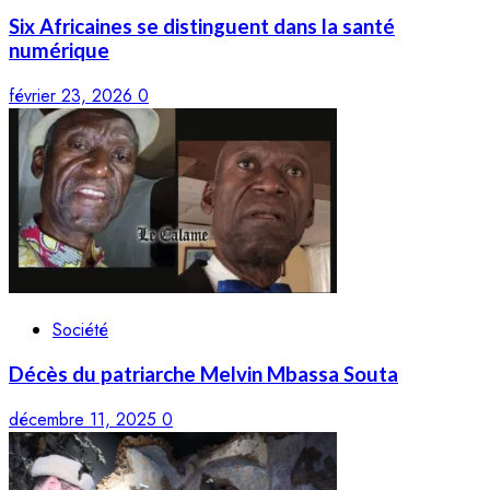
Six Africaines se distinguent dans la santé
numérique
février 23, 2026
0
Société
Décès du patriarche Melvin Mbassa Souta
décembre 11, 2025
0