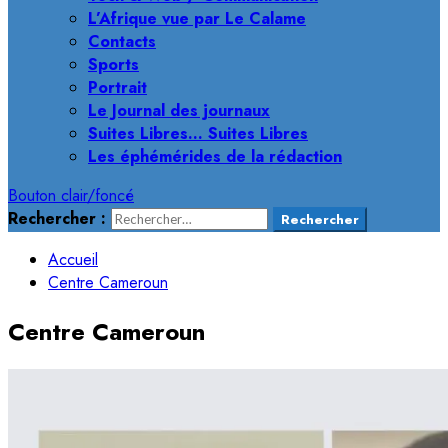
L’Afrique vue par Le Calame
Contacts
Sports
Portrait
Le Journal des journaux
Suites Libres… Suites Libres
Les éphémérides de la rédaction
Bouton clair/foncé
Rechercher :
Accueil
Centre Cameroun
Centre Cameroun