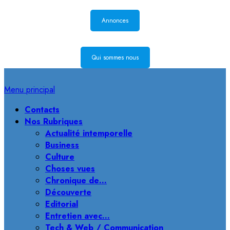
Annonces
Qui sommes nous
Menu principal
Contacts
Nos Rubriques
Actualité intemporelle
Business
Culture
Choses vues
Chronique de…
Découverte
Editorial
Entretien avec…
Tech & Web / Communication