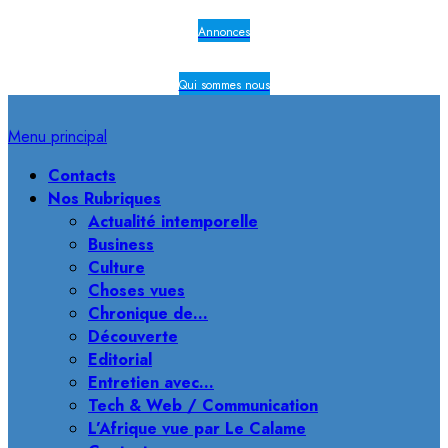
Annonces
Qui sommes nous
Menu principal
Contacts
Nos Rubriques
Actualité intemporelle
Business
Culture
Choses vues
Chronique de…
Découverte
Editorial
Entretien avec…
Tech & Web / Communication
L’Afrique vue par Le Calame