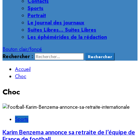
Contacts
Sports
Portrait
Le Journal des journaux
Suites Libres… Suites Libres
Les éphémérides de la rédaction
Bouton clair/foncé
Rechercher :
Accueil
Choc
Choc
Sports
Karim Benzema annonce sa retraite de l’équipe de
France de football