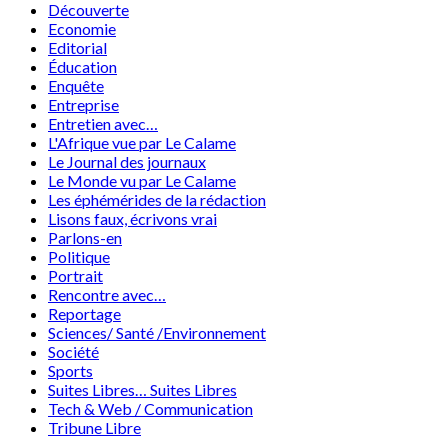
Découverte
Economie
Editorial
Éducation
Enquête
Entreprise
Entretien avec…
L'Afrique vue par Le Calame
Le Journal des journaux
Le Monde vu par Le Calame
Les éphémérides de la rédaction
Lisons faux, écrivons vrai
Parlons-en
Politique
Portrait
Rencontre avec…
Reportage
Sciences/ Santé /Environnement
Société
Sports
Suites Libres… Suites Libres
Tech & Web / Communication
Tribune Libre