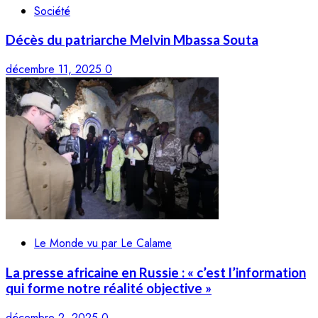
Société
Décès du patriarche Melvin Mbassa Souta
décembre 11, 2025
0
Le Monde vu par Le Calame
La presse africaine en Russie : « c’est l’information
qui forme notre réalité objective »
décembre 2, 2025
0