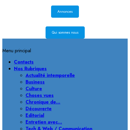
Annonces
Qui sommes nous
Menu principal
Contacts
Nos Rubriques
Actualité intemporelle
Business
Culture
Choses vues
Chronique de…
Découverte
Editorial
Entretien avec…
Tech & Web / Communication