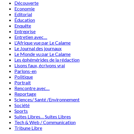
Découverte
Economie
Editorial
Éducation
Enquête
Entreprise
Entretien avec…
L'Afrique vue par Le Calame
Le Journal des journaux
Le Monde vu par Le Calame
Les éphémérides de la rédaction
Lisons faux, écrivons vrai
Parlons-en
Politique
Portrait
Rencontre avec…
Reportage
Sciences/ Santé /Environnement
Société
Sports
Suites Libres… Suites Libres
Tech & Web / Communication
Tribune Libre