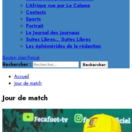
L’Afrique vue par Le Calame
Contacts
Sports
Portrait
Le Journal des journaux
Suites Libres… Suites Libres
Les éphémérides de la rédaction
Bouton clair/foncé
Rechercher :
Accueil
Jour de match
Jour de match