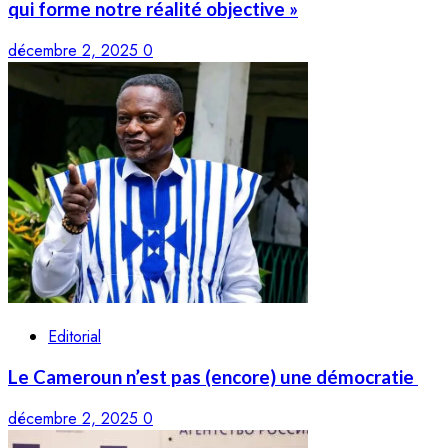
qui forme notre réalité objective »
décembre 2, 2025
0
Editorial
Le Cameroun n’est pas (encore) une démocratie
décembre 2, 2025
0