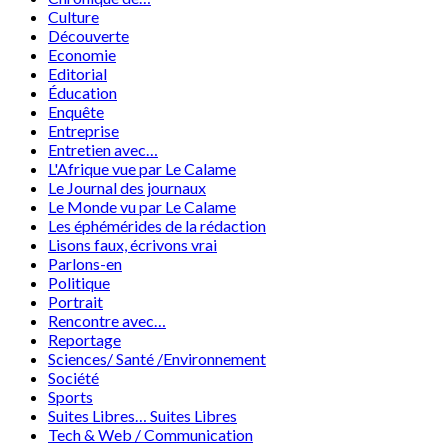
Culture
Découverte
Economie
Editorial
Éducation
Enquête
Entreprise
Entretien avec…
L'Afrique vue par Le Calame
Le Journal des journaux
Le Monde vu par Le Calame
Les éphémérides de la rédaction
Lisons faux, écrivons vrai
Parlons-en
Politique
Portrait
Rencontre avec…
Reportage
Sciences/ Santé /Environnement
Société
Sports
Suites Libres… Suites Libres
Tech & Web / Communication