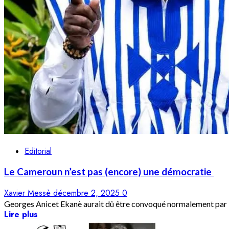
Editorial
Le Cameroun n’est pas (encore) une démocratie
Xavier Messè
décembre 2, 2025
0
Georges Anicet Ekanè aurait dû être convoqué normalement par le
Lire plus