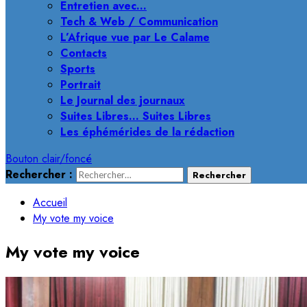
Entretien avec…
Tech & Web / Communication
L’Afrique vue par Le Calame
Contacts
Sports
Portrait
Le Journal des journaux
Suites Libres… Suites Libres
Les éphémérides de la rédaction
Bouton clair/foncé
Rechercher :
Accueil
My vote my voice
My vote my voice