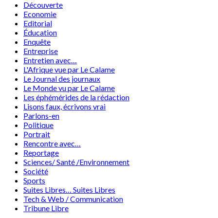
Découverte
Economie
Editorial
Éducation
Enquête
Entreprise
Entretien avec…
L'Afrique vue par Le Calame
Le Journal des journaux
Le Monde vu par Le Calame
Les éphémérides de la rédaction
Lisons faux, écrivons vrai
Parlons-en
Politique
Portrait
Rencontre avec…
Reportage
Sciences/ Santé /Environnement
Société
Sports
Suites Libres… Suites Libres
Tech & Web / Communication
Tribune Libre