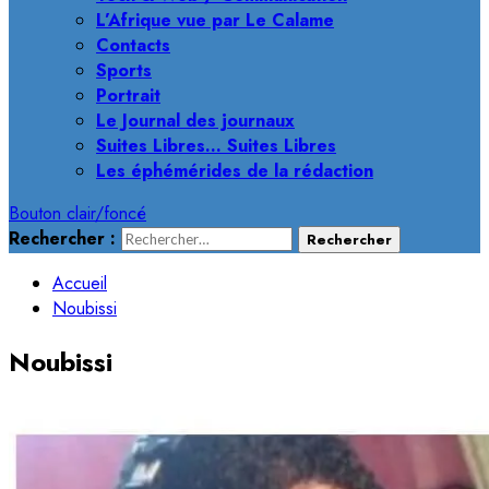
L’Afrique vue par Le Calame
Contacts
Sports
Portrait
Le Journal des journaux
Suites Libres… Suites Libres
Les éphémérides de la rédaction
Bouton clair/foncé
Rechercher :
Accueil
Noubissi
Noubissi