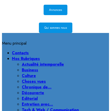
Annonces
Qui sommes nous
Menu principal
Contacts
Nos Rubriques
Actualité intemporelle
Business
Culture
Choses vues
Chronique de…
Découverte
Editorial
Entretien avec…
Tech & Web / Communication