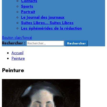
Contacts
Sports
Portrait
Le Journal des journaux
Suites Libres… Suites Libres
Les éphémérides de la rédaction
Bouton clair/foncé
Rechercher :
Accueil
Peinture
Peinture