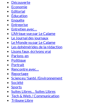
Découverte
Economie
Editorial
Éducation
Enquête
Entreprise
Entretien avec…
L'Afrique vue par Le Calame
Le Journal des journaux
Le Monde vu par Le Calame
Les éphémérides de la rédaction
Lisons faux, écrivons vrai
Parlons-en
Politique
Portrait
Rencontre avec…
Reportage
Sciences/ Santé /Environnement
Société
Sports
Suites Libres… Suites Libres
Tech & Web / Communication
Tribune Libre