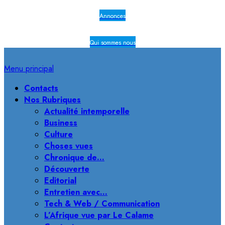
Annonces
Qui sommes nous
Menu principal
Contacts
Nos Rubriques
Actualité intemporelle
Business
Culture
Choses vues
Chronique de…
Découverte
Editorial
Entretien avec…
Tech & Web / Communication
L’Afrique vue par Le Calame