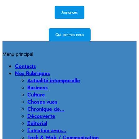
Annonces
Qui sommes nous
Menu principal
Contacts
Nos Rubriques
Actualité intemporelle
Business
Culture
Choses vues
Chronique de…
Découverte
Editorial
Entretien avec…
Tech & Web / Communication