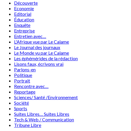
Découverte
Economie
Editorial
Éducation
Enquête
Entreprise
Entretien avec…
L'Afrique vue par Le Calame
Le Journal des journaux
Le Monde vu par Le Calame
Les éphémérides de la rédaction
Lisons faux, écrivons vrai
Parlons-en
Politique
Portrait
Rencontre avec…
Reportage
Sciences/ Santé /Environnement
Société
Sports
Suites Libres… Suites Libres
Tech & Web / Communication
Tribune Libre