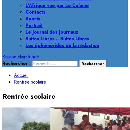
L’Afrique vue par Le Calame
Contacts
Sports
Portrait
Le Journal des journaux
Suites Libres… Suites Libres
Les éphémérides de la rédaction
Bouton clair/foncé
Rechercher :
Accueil
Rentrée scolaire
Rentrée scolaire