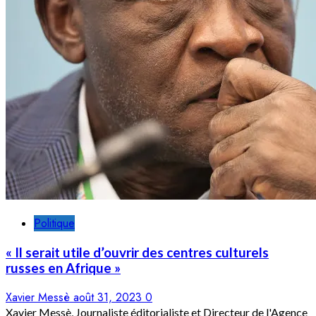
Politique
« Il serait utile d’ouvrir des centres culturels
russes en Afrique »
Xavier Messè
août 31, 2023
0
Xavier Messè, Journaliste éditorialiste et Directeur de l'Agence