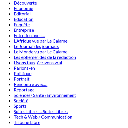
Découverte
Economie
Editorial
Éducation
Enquête
Entreprise
Entretien avec…
L'Afrique vue par Le Calame
Le Journal des journaux
Le Monde vu par Le Calame
Les éphémérides de la rédaction
Lisons faux, écrivons vrai
Parlons-en
Politique
Portrait
Rencontre avec…
Reportage
Sciences/ Santé /Environnement
Société
Sports
Suites Libres… Suites Libres
Tech & Web / Communication
Tribune Libre