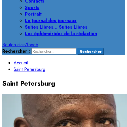
Contacts
Sports
Portrait
Le Journal des journaux
Suites Libres… Suites Libres
Les éphémérides de la rédaction
Bouton clair/foncé
Rechercher :
Accueil
Saint Petersburg
Saint Petersburg