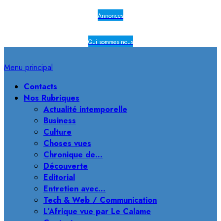
Annonces
Qui sommes nous
Menu principal
Contacts
Nos Rubriques
Actualité intemporelle
Business
Culture
Choses vues
Chronique de…
Découverte
Editorial
Entretien avec…
Tech & Web / Communication
L’Afrique vue par Le Calame