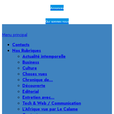
Annonces
Qui sommes nous
Menu principal
Contacts
Nos Rubriques
Actualité intemporelle
Business
Culture
Choses vues
Chronique de…
Découverte
Editorial
Entretien avec…
Tech & Web / Communication
L’Afrique vue par Le Calame