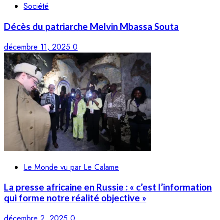
Société
Décès du patriarche Melvin Mbassa Souta
décembre 11, 2025
0
Le Monde vu par Le Calame
La presse africaine en Russie : « c’est l’information
qui forme notre réalité objective »
décembre 2, 2025
0