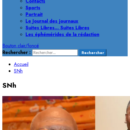
Contacts
Sports
Portrait
Le Journal des journaux
Suites Libres… Suites Libres
Les éphémérides de la rédaction
Bouton clair/foncé
Rechercher :
Accueil
SNh
SNh