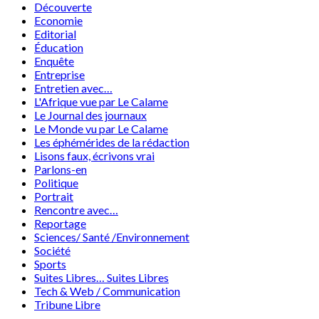
Découverte
Economie
Editorial
Éducation
Enquête
Entreprise
Entretien avec…
L'Afrique vue par Le Calame
Le Journal des journaux
Le Monde vu par Le Calame
Les éphémérides de la rédaction
Lisons faux, écrivons vrai
Parlons-en
Politique
Portrait
Rencontre avec…
Reportage
Sciences/ Santé /Environnement
Société
Sports
Suites Libres… Suites Libres
Tech & Web / Communication
Tribune Libre