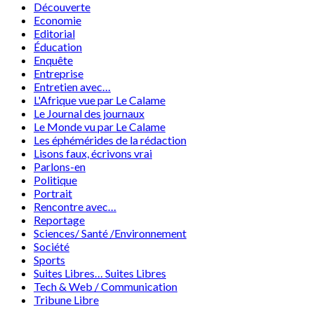
Découverte
Economie
Editorial
Éducation
Enquête
Entreprise
Entretien avec…
L'Afrique vue par Le Calame
Le Journal des journaux
Le Monde vu par Le Calame
Les éphémérides de la rédaction
Lisons faux, écrivons vrai
Parlons-en
Politique
Portrait
Rencontre avec…
Reportage
Sciences/ Santé /Environnement
Société
Sports
Suites Libres… Suites Libres
Tech & Web / Communication
Tribune Libre