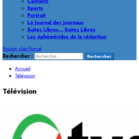
Contacts
Sports
Portrait
Le Journal des journaux
Suites Libres… Suites Libres
Les éphémérides de la rédaction
Bouton clair/foncé
Rechercher :
Accueil
Télévision
Télévision