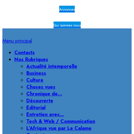
Annonces
Qui sommes nous
Menu principal
Contacts
Nos Rubriques
Actualité intemporelle
Business
Culture
Choses vues
Chronique de…
Découverte
Editorial
Entretien avec…
Tech & Web / Communication
L’Afrique vue par Le Calame