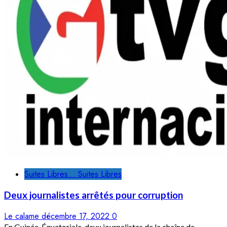
Suites Libres... Suites Libres
Deux journalistes arrêtés pour corruption
Le calame
décembre 17, 2022
0
En Guinée-Équatoriale, deux journalistes de la chaîne de