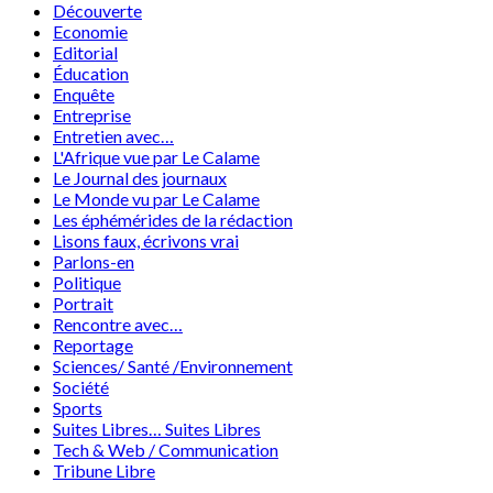
Découverte
Economie
Editorial
Éducation
Enquête
Entreprise
Entretien avec…
L'Afrique vue par Le Calame
Le Journal des journaux
Le Monde vu par Le Calame
Les éphémérides de la rédaction
Lisons faux, écrivons vrai
Parlons-en
Politique
Portrait
Rencontre avec…
Reportage
Sciences/ Santé /Environnement
Société
Sports
Suites Libres… Suites Libres
Tech & Web / Communication
Tribune Libre