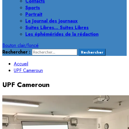
Contacts
Sports
Portrait
Le Journal des journaux
Suites Libres… Suites Libres
Les éphémérides de la rédaction
Bouton clair/foncé
Rechercher :
Accueil
UPF Cameroun
UPF Cameroun