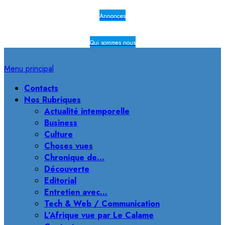
Annonces
Qui sommes nous
Menu principal
Contacts
Nos Rubriques
Actualité intemporelle
Business
Culture
Choses vues
Chronique de…
Découverte
Editorial
Entretien avec…
Tech & Web / Communication
L’Afrique vue par Le Calame