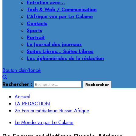
Entretien avec…
Tech & Web / Communication
L’Afrique vue par Le Calame
Contacts
Sports
Portrait
Le Journal des journaux
Suites Libres… Suites Libres
Les éphémérides de la rédaction
Bouton clair/foncé
Rechercher :
Accueil
LA REDACTION
2e Forum médiatique Russie-Afrique
Le Monde vu par Le Calame