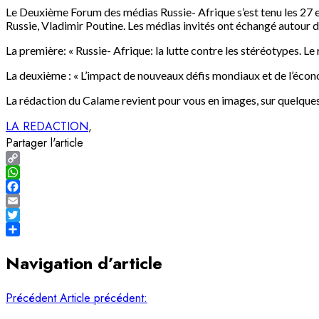
Le Deuxième Forum des médias Russie- Afrique s’est tenu les 27 et
Russie, Vladimir Poutine. Les médias invités ont échangé autour d
La première: « Russie- Afrique: la lutte contre les stéréotypes. L
La deuxième : « L’impact de nouveaux défis mondiaux et de l’écono
La rédaction du Calame revient pour vous en images, sur quelque
LA REDACTION
Partager l'article
Copy
Link
WhatsApp
Facebook
Email
Twitter
Share
Navigation d’article
Précédent
Article précédent: