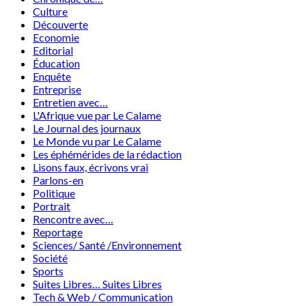
Culture
Découverte
Economie
Editorial
Éducation
Enquête
Entreprise
Entretien avec…
L'Afrique vue par Le Calame
Le Journal des journaux
Le Monde vu par Le Calame
Les éphémérides de la rédaction
Lisons faux, écrivons vrai
Parlons-en
Politique
Portrait
Rencontre avec…
Reportage
Sciences/ Santé /Environnement
Société
Sports
Suites Libres… Suites Libres
Tech & Web / Communication