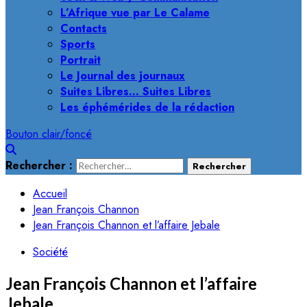
L’Afrique vue par Le Calame
Contacts
Sports
Portrait
Le Journal des journaux
Suites Libres… Suites Libres
Les éphémérides de la rédaction
Bouton clair/foncé
Rechercher :
Accueil
Jean François Channon
Jean François Channon et l’affaire Jebale
Société
Jean François Channon et l’affaire
Jebale