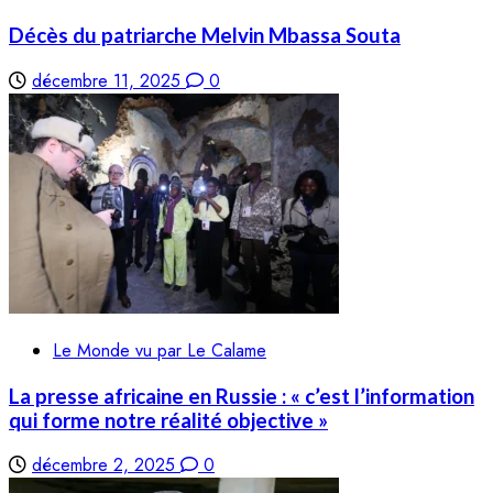
Décès du patriarche Melvin Mbassa Souta
décembre 11, 2025
0
Le Monde vu par Le Calame
La presse africaine en Russie : « c’est l’information
qui forme notre réalité objective »
décembre 2, 2025
0