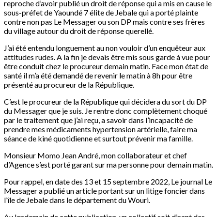
reproche d’avoir publié un droit de réponse qui a mis en cause le
sous-préfet de Yaoundé 7 élite de Jebale qui a porté plainte
contre non pas Le Messager ou son DP mais contre ses frères
du village autour du droit de réponse querellé.
J’ai été entendu longuement au non vouloir d’un enquêteur aux
attitudes rudes. A la fin je devais être mis sous garde à vue pour
être conduit chez le procureur demain matin. Face mon état de
santé il m’a été demandé de revenir le matin à 8h pour être
présenté au procureur de la République.
C’est le procureur de la République qui décidera du sort du DP
du Messager que je suis. Je rentre donc complètement choqué
par le traitement que j’ai reçu, a savoir dans l’incapacité de
prendre mes médicaments hypertension artérielle, faire ma
séance de kiné quotidienne et surtout prévenir ma famille.
Monsieur Momo Jean André, mon collaborateur et chef
d’Agence s’est porté garant sur ma personne pour demain matin.
Pour rappel, en date des 13 et 15 septembre 2022, Le journal Le
Messager a publié un article portant sur un litige foncier dans
l’île de Jebale dans le département du Wouri.
Au lendemain de cette publication, un collectif soit disant des