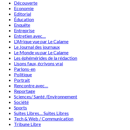
Découverte
Economie
Editorial
Éducation
Enquête
Entreprise
Entretien avec…
L'Afrique vue par Le Calame
Le Journal des journaux
Le Monde vu par Le Calame
Les éphémérides de la rédaction
Lisons faux, écrivons vrai
Parlons-en
Politique
Portrait
Rencontre avec…
Reportage
Sciences/ Santé /Environnement
Société
Sports
Suites Libres… Suites Libres
Tech & Web / Communication
Tribune Libre