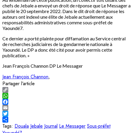
chefs de Jebale a envoyé un droit de réponse que Le Messager a
publié le 20 septembre 2022. Dans le dit droit de réponse les
auteurs ont indexé une élite de Jebale actuellement aux
responsabilités administratives comme sous-préfet de
Yaoundé7.
Ce dernier a porté plainte pour diffamation au Service central
de recherches judiciaires de la gendarmerie nationale à
Yaoundé. Le DP a donc été cité pour avoir permis cette
publication. »
Jean François Channon DP Le Messager
Jean François Channon
Partager l'article
Copy
Link
WhatsApp
Facebook
Email
Twitter
Share
Tags:
Douala
Jebale
Journal
Le Messager
Sous-préfet
Yaoundé7