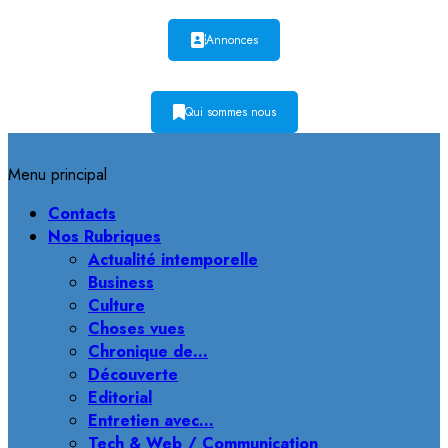
Annonces
Qui sommes nous
Menu principal
Contacts
Nos Rubriques
Actualité intemporelle
Business
Culture
Choses vues
Chronique de…
Découverte
Editorial
Entretien avec…
Tech & Web / Communication