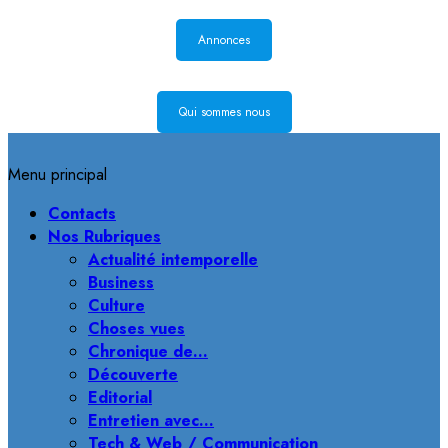
Annonces
Qui sommes nous
Menu principal
Contacts
Nos Rubriques
Actualité intemporelle
Business
Culture
Choses vues
Chronique de…
Découverte
Editorial
Entretien avec…
Tech & Web / Communication