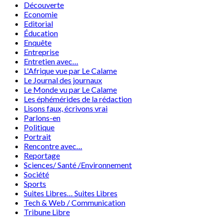
Découverte
Economie
Editorial
Éducation
Enquête
Entreprise
Entretien avec…
L'Afrique vue par Le Calame
Le Journal des journaux
Le Monde vu par Le Calame
Les éphémérides de la rédaction
Lisons faux, écrivons vrai
Parlons-en
Politique
Portrait
Rencontre avec…
Reportage
Sciences/ Santé /Environnement
Société
Sports
Suites Libres… Suites Libres
Tech & Web / Communication
Tribune Libre