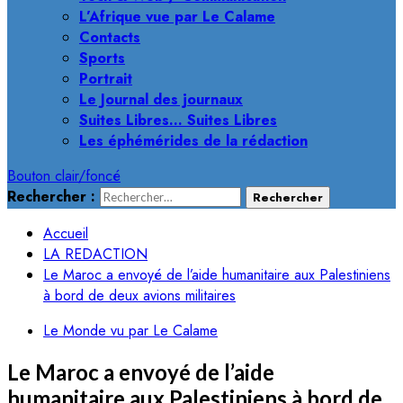
L’Afrique vue par Le Calame
Contacts
Sports
Portrait
Le Journal des journaux
Suites Libres… Suites Libres
Les éphémérides de la rédaction
Bouton clair/foncé
Rechercher :
Accueil
LA REDACTION
Le Maroc a envoyé de l’aide humanitaire aux Palestiniens
à bord de deux avions militaires
Le Monde vu par Le Calame
Le Maroc a envoyé de l’aide
humanitaire aux Palestiniens à bord de