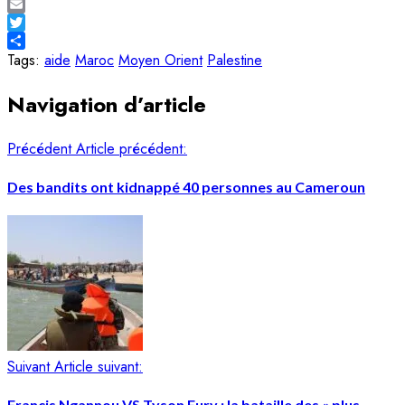
Facebook
Email
Twitter
Share
Tags:
aide
Maroc
Moyen Orient
Palestine
Navigation d’article
Précédent
Article précédent:
Des bandits ont kidnappé 40 personnes au Cameroun
Suivant
Article suivant:
Francis Ngannou VS Tyson Fury : la bataille des « plus