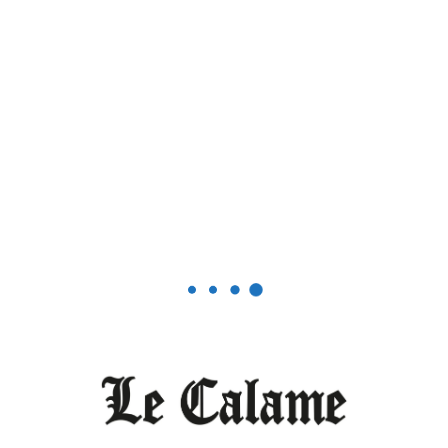
Maurice Kamto
Précédent
BankCompar:
l’arme contre les
opacités des
banques
camerounaises ?
Suivant
Le Pr Eric
Tsimi jette
l’éponge
1 a réfléchi à
«
Maurice Kamto