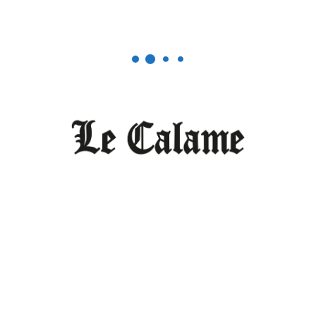
Le huitième mandat de Paul Biya fait
descendre la rue
OCTOBRE 28, 2025
0
Politique
Maurice Kamto habillé en Manidem
JUILLET 21, 2025
1
EDITOS