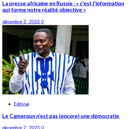
La presse africaine en Russie : « c’est l’information
qui forme notre réalité objective »
décembre 2, 2025
0
Editorial
Le Cameroun n’est pas (encore) une démocratie
décembre 2, 2025
0