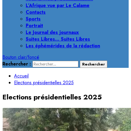
L’Afrique vue par Le Calame
Contacts
Sports
Portrait
Le Journal des journaux
Suites Libres… Suites Libres
Les éphémérides de la rédaction
Bouton clair/foncé
Rechercher :
Accueil
Elections présidentielles 2025
Elections présidentielles 2025