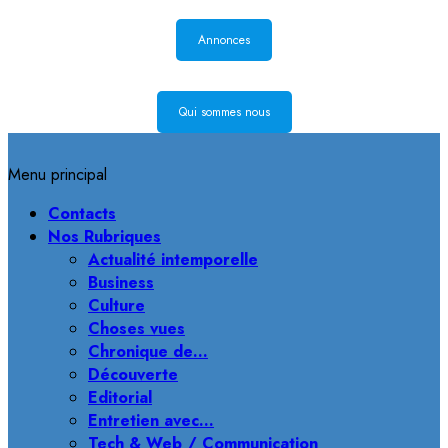
Annonces
Qui sommes nous
Menu principal
Contacts
Nos Rubriques
Actualité intemporelle
Business
Culture
Choses vues
Chronique de…
Découverte
Editorial
Entretien avec…
Tech & Web / Communication