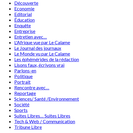
Découverte
Economie
Editorial
Éducation
Enquête
Entreprise
Entretien avec…
L'Afrique vue par Le Calame
Le Journal des journaux
Le Monde vu par Le Calame
Les éphémérides de la rédaction
Lisons faux, écrivons vrai
Parlons-en
Politique
Portrait
Rencontre avec…
Reportage
Sciences/ Santé /Environnement
Société
Sports
Suites Libres… Suites Libres
Tech & Web / Communication
Tribune Libre