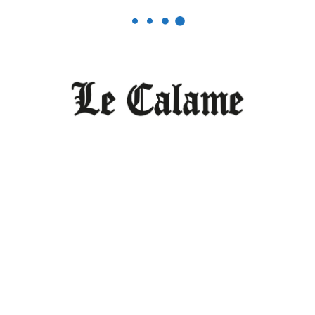
NOS PUBLICATIONS
Éducation
Haben Girma : « Refuser la pitié »
MARS 20, 2026
0
Sciences/ Santé /Environnement
Six Africaines se distinguent dans la
santé numérique
FÉVRIER 23, 2026
0
Société