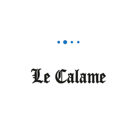
Sciences/ Santé /Environnement
Six Africaines se distinguent dans
la santé numérique
FÉVRIER 23, 2026
0
Editorial
Le Cameroun n’est pas (encore)