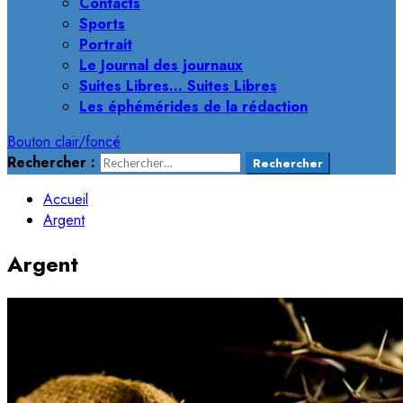
Contacts
Sports
Portrait
Le Journal des journaux
Suites Libres… Suites Libres
Les éphémérides de la rédaction
Bouton clair/foncé
Rechercher :
Accueil
Argent
Argent