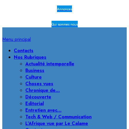
Annonces
Qui sommes nous
Menu principal
Contacts
Nos Rubriques
Actualité intemporelle
Business
Culture
Choses vues
Chronique de…
Découverte
Editorial
Entretien avec…
Tech & Web / Communication
L’Afrique vue par Le Calame