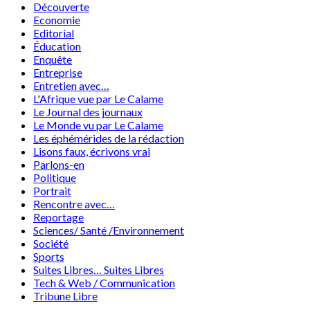
Découverte
Economie
Editorial
Éducation
Enquête
Entreprise
Entretien avec…
L'Afrique vue par Le Calame
Le Journal des journaux
Le Monde vu par Le Calame
Les éphémérides de la rédaction
Lisons faux, écrivons vrai
Parlons-en
Politique
Portrait
Rencontre avec…
Reportage
Sciences/ Santé /Environnement
Société
Sports
Suites Libres… Suites Libres
Tech & Web / Communication
Tribune Libre