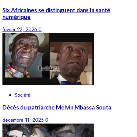
Six Africaines se distinguent dans la santé
numérique
février 23, 2026
0
Société
Décès du patriarche Melvin Mbassa Souta
décembre 11, 2025
0