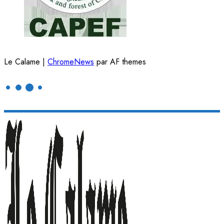
Le Calame
|
ChromeNews
par AF themes