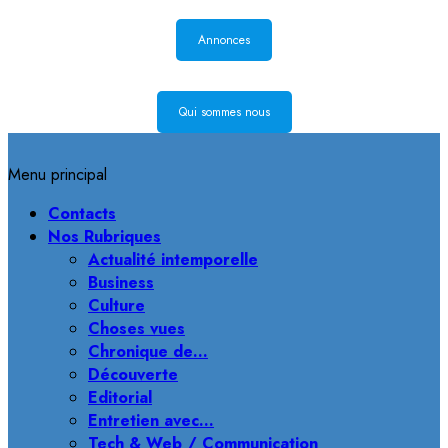
Annonces
Qui sommes nous
Menu principal
Contacts
Nos Rubriques
Actualité intemporelle
Business
Culture
Choses vues
Chronique de…
Découverte
Editorial
Entretien avec…
Tech & Web / Communication