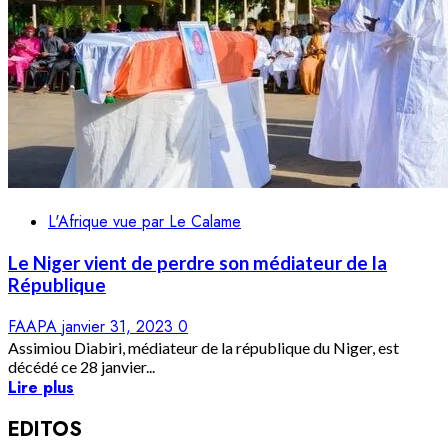
L'Afrique vue par Le Calame
Le Niger vient de perdre son médiateur de la
République
FAAPA
janvier 31, 2023
0
Assimiou Diabiri, médiateur de la république du Niger, est
décédé ce 28 janvier...
Lire plus
EDITOS