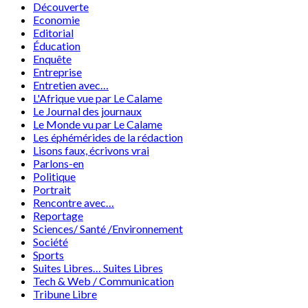
Découverte
Economie
Editorial
Éducation
Enquête
Entreprise
Entretien avec…
L'Afrique vue par Le Calame
Le Journal des journaux
Le Monde vu par Le Calame
Les éphémérides de la rédaction
Lisons faux, écrivons vrai
Parlons-en
Politique
Portrait
Rencontre avec…
Reportage
Sciences/ Santé /Environnement
Société
Sports
Suites Libres… Suites Libres
Tech & Web / Communication
Tribune Libre