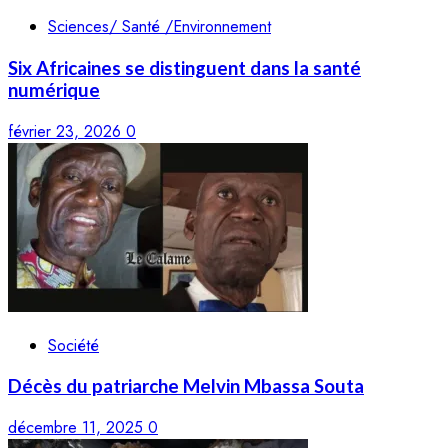
Sciences/ Santé /Environnement
Six Africaines se distinguent dans la santé
numérique
février 23, 2026
0
Société
Décès du patriarche Melvin Mbassa Souta
décembre 11, 2025
0