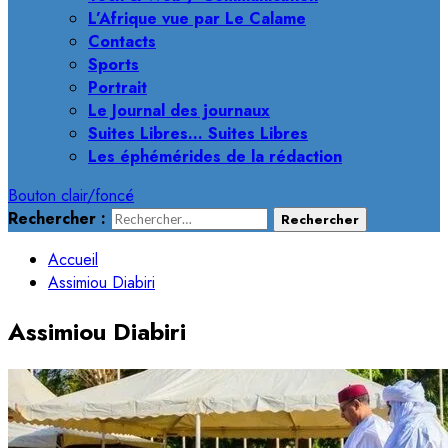
L’Afrique vue par Le Calame
Contacts
Sports
Portrait
Le Journal des journaux
Suites Libres… Suites Libres
Les éphémérides de la rédaction
Bouton clair/foncé
Rechercher :
Accueil
Assimiou Diabiri
Assimiou Diabiri