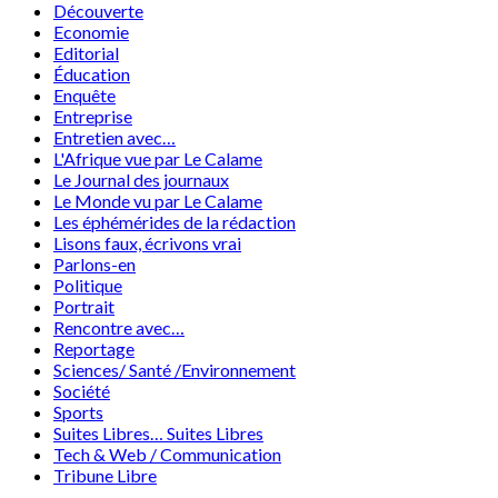
Découverte
Economie
Editorial
Éducation
Enquête
Entreprise
Entretien avec…
L'Afrique vue par Le Calame
Le Journal des journaux
Le Monde vu par Le Calame
Les éphémérides de la rédaction
Lisons faux, écrivons vrai
Parlons-en
Politique
Portrait
Rencontre avec…
Reportage
Sciences/ Santé /Environnement
Société
Sports
Suites Libres… Suites Libres
Tech & Web / Communication
Tribune Libre