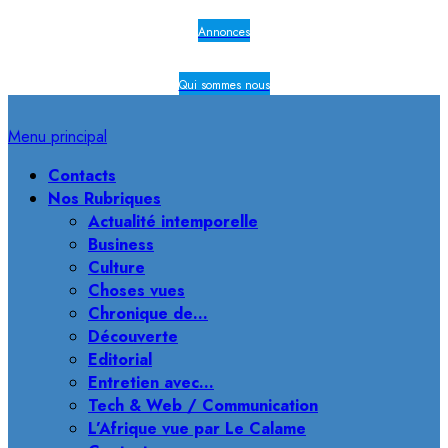
Annonces
Qui sommes nous
Menu principal
Contacts
Nos Rubriques
Actualité intemporelle
Business
Culture
Choses vues
Chronique de…
Découverte
Editorial
Entretien avec…
Tech & Web / Communication
L’Afrique vue par Le Calame