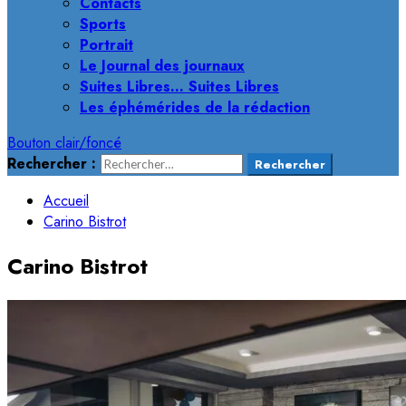
Contacts
Sports
Portrait
Le Journal des journaux
Suites Libres… Suites Libres
Les éphémérides de la rédaction
Bouton clair/foncé
Rechercher :
Accueil
Carino Bistrot
Carino Bistrot