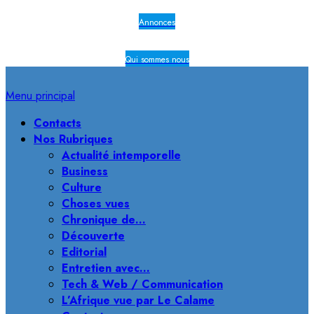
Annonces
Qui sommes nous
Menu principal
Contacts
Nos Rubriques
Actualité intemporelle
Business
Culture
Choses vues
Chronique de…
Découverte
Editorial
Entretien avec…
Tech & Web / Communication
L’Afrique vue par Le Calame