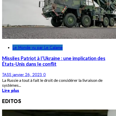
Le Monde vu par Le Calame
Missiles Patriot à l’Ukraine : une implication des
États-Unis dans le conflit
TASS
janvier 26, 2023
0
La Russie a tout à fait le droit de considérer la livraison de
systèmes...
Lire plus
EDITOS