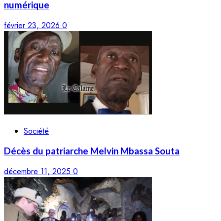
numérique
février 23, 2026
0
Société
Décès du patriarche Melvin Mbassa Souta
décembre 11, 2025
0