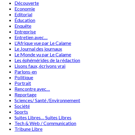
Découverte
Economie
Editorial
Éducation
Enquête
Entreprise
Entretien avec…
L'Afrique vue par Le Calame
Le Journal des journaux
Le Monde vu par Le Calame
Les éphémérides de la rédaction
Lisons faux, écrivons vrai
Parlons-en
Politique
Portrait
Rencontre avec…
Reportage
Sciences/ Santé /Environnement
Société
Sports
Suites Libres… Suites Libres
Tech & Web / Communication
Tribune Libre