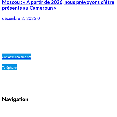
Moscou : « A partir de 2026, nous prévoyons d’être
présents au Cameroun »
décembre 2, 2025
0
LE CALAME
Contact@lecalame.net
Téléphone
Yaoundé, Cameroun
Navigation