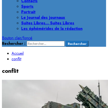
Contacts
Sports
Portrait
Le Journal des journaux
Suites Libres… Suites Libres
Les éphémérides de la rédaction
Bouton clair/foncé
Rechercher :
Accueil
conflit
conflit