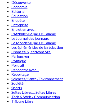
Découverte
Economie
Editorial
Éducation
Enquête
Entreprise
Entretien avec…
L'Afrique vue par Le Calame
Le Journal des journaux
Le Monde vu par Le Calame
Les éphémérides de la rédaction
Lisons faux, écrivons vrai
Parlons-en
Politique
Portrait
Rencontre avec…
Reportage
Sciences/ Santé /Environnement
Société
Sports
Suites Libres… Suites Libres
Tech & Web / Communication
Tribune Libre