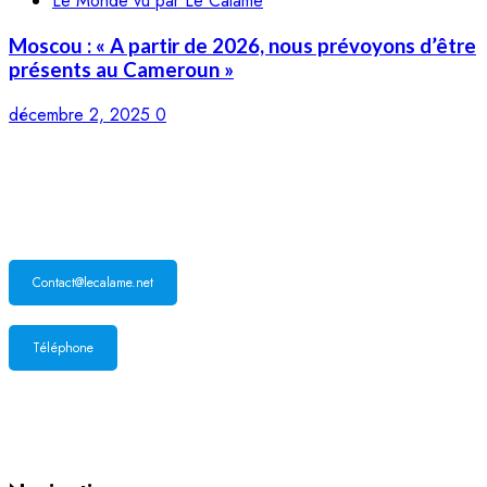
Le Monde vu par Le Calame
Moscou : « A partir de 2026, nous prévoyons d’être
présents au Cameroun »
décembre 2, 2025
0
LE CALAME
Contact@lecalame.net
Téléphone
Yaoundé, Cameroun