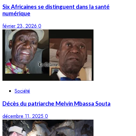
Six Africaines se distinguent dans la santé
numérique
février 23, 2026
0
Société
Décès du patriarche Melvin Mbassa Souta
décembre 11, 2025
0