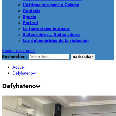
L’Afrique vue par Le Calame
Contacts
Sports
Portrait
Le Journal des journaux
Suites Libres… Suites Libres
Les éphémérides de la rédaction
Bouton clair/foncé
Rechercher :
Accueil
Defyhatenow
Defyhatenow