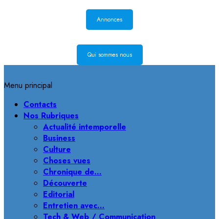
Annonces
Qui sommes nous
Menu principal
Contacts
Nos Rubriques
Actualité intemporelle
Business
Culture
Choses vues
Chronique de…
Découverte
Editorial
Entretien avec…
Tech & Web / Communication