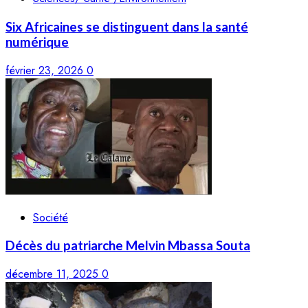
Six Africaines se distinguent dans la santé
numérique
février 23, 2026
0
Société
Décès du patriarche Melvin Mbassa Souta
décembre 11, 2025
0