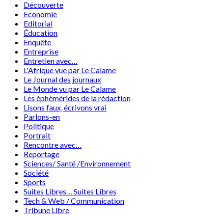
Découverte
Economie
Editorial
Éducation
Enquête
Entreprise
Entretien avec…
L'Afrique vue par Le Calame
Le Journal des journaux
Le Monde vu par Le Calame
Les éphémérides de la rédaction
Lisons faux, écrivons vrai
Parlons-en
Politique
Portrait
Rencontre avec…
Reportage
Sciences/ Santé /Environnement
Société
Sports
Suites Libres… Suites Libres
Tech & Web / Communication
Tribune Libre