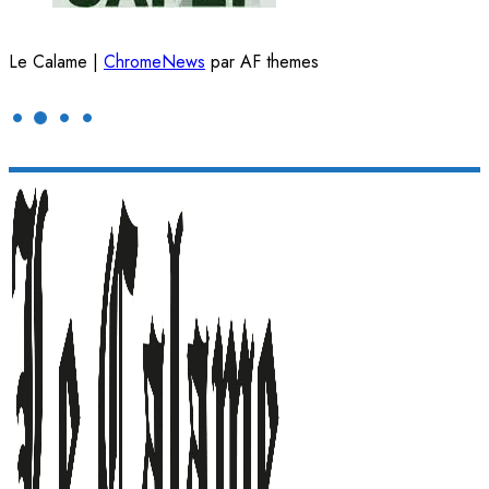
Le Calame
|
ChromeNews
par AF themes