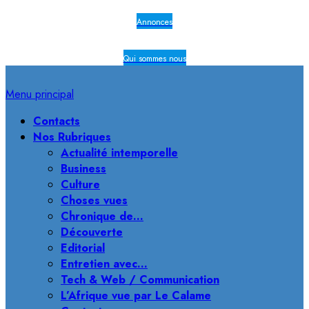
Annonces
Qui sommes nous
Menu principal
Contacts
Nos Rubriques
Actualité intemporelle
Business
Culture
Choses vues
Chronique de…
Découverte
Editorial
Entretien avec…
Tech & Web / Communication
L’Afrique vue par Le Calame