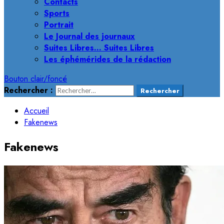
Contacts
Sports
Portrait
Le Journal des journaux
Suites Libres… Suites Libres
Les éphémérides de la rédaction
Bouton clair/foncé
Rechercher :
Accueil
Fakenews
Fakenews