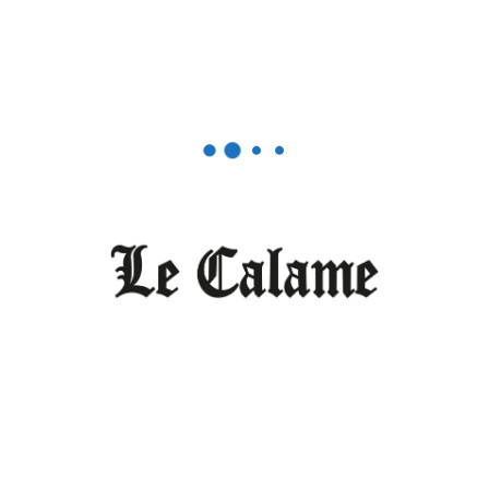
Sciences/ Santé /Environnement
Six Africaines se distinguent dans
la santé numérique
FÉVRIER 23, 2026
0
Editorial
Le Cameroun n’est pas (encore)