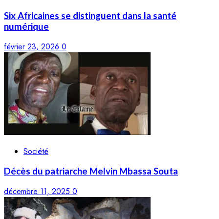
Six Africaines se distinguent dans la santé
numérique
février 23, 2026
0
Société
Décès du patriarche Melvin Mbassa Souta
décembre 11, 2025
0