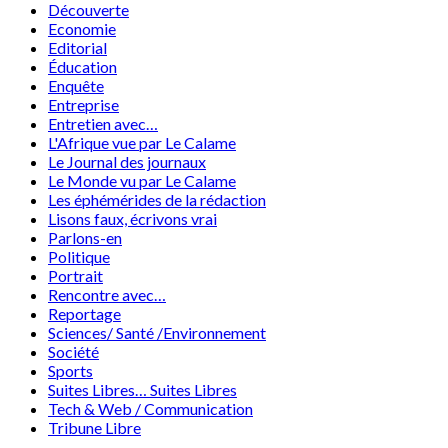
Découverte
Economie
Editorial
Éducation
Enquête
Entreprise
Entretien avec…
L'Afrique vue par Le Calame
Le Journal des journaux
Le Monde vu par Le Calame
Les éphémérides de la rédaction
Lisons faux, écrivons vrai
Parlons-en
Politique
Portrait
Rencontre avec…
Reportage
Sciences/ Santé /Environnement
Société
Sports
Suites Libres… Suites Libres
Tech & Web / Communication
Tribune Libre