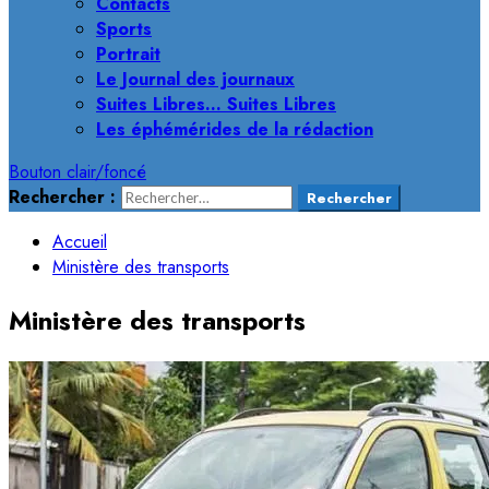
Contacts
Sports
Portrait
Le Journal des journaux
Suites Libres… Suites Libres
Les éphémérides de la rédaction
Bouton clair/foncé
Rechercher :
Accueil
Ministère des transports
Ministère des transports