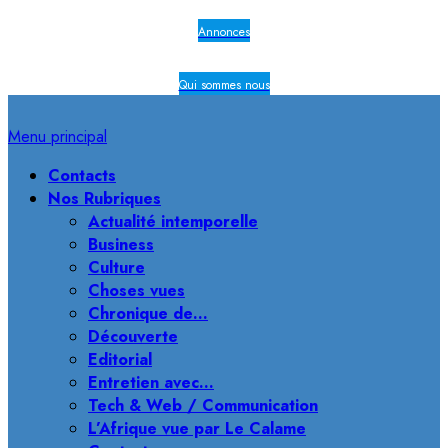
Annonces
Qui sommes nous
Menu principal
Contacts
Nos Rubriques
Actualité intemporelle
Business
Culture
Choses vues
Chronique de…
Découverte
Editorial
Entretien avec…
Tech & Web / Communication
L’Afrique vue par Le Calame