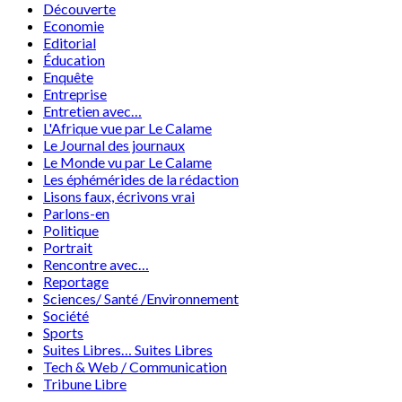
Découverte
Economie
Editorial
Éducation
Enquête
Entreprise
Entretien avec…
L'Afrique vue par Le Calame
Le Journal des journaux
Le Monde vu par Le Calame
Les éphémérides de la rédaction
Lisons faux, écrivons vrai
Parlons-en
Politique
Portrait
Rencontre avec…
Reportage
Sciences/ Santé /Environnement
Société
Sports
Suites Libres… Suites Libres
Tech & Web / Communication
Tribune Libre