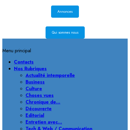
Annonces
Qui sommes nous
Menu principal
Contacts
Nos Rubriques
Actualité intemporelle
Business
Culture
Choses vues
Chronique de…
Découverte
Editorial
Entretien avec…
Tech & Web / Communication