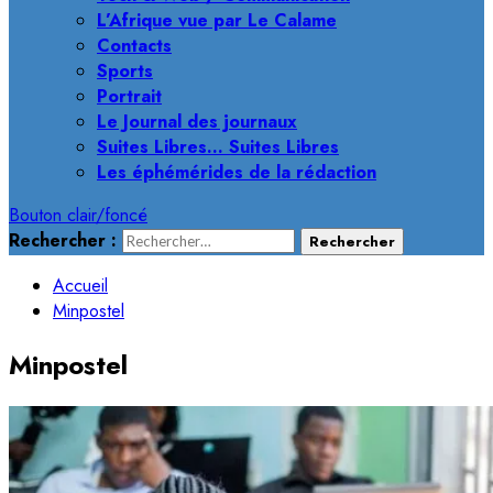
L’Afrique vue par Le Calame
Contacts
Sports
Portrait
Le Journal des journaux
Suites Libres… Suites Libres
Les éphémérides de la rédaction
Bouton clair/foncé
Rechercher :
Accueil
Minpostel
Minpostel