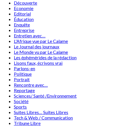
Découverte
Economie
Editorial
Éducation
Enquête
Entreprise
Entretien avec…
L'Afrique vue par Le Calame
Le Journal des journaux
Le Monde vu par Le Calame
Les éphémérides de la rédaction
Lisons faux, écrivons vrai
Parlons-en
Politique
Portrait
Rencontre avec…
Reportage
Sciences/ Santé /Environnement
Société
Sports
Suites Libres… Suites Libres
Tech & Web / Communication
Tribune Libre