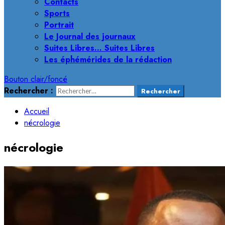
Contacts
Sports
Portrait
Le Journal des journaux
Suites Libres… Suites Libres
Les éphémérides de la rédaction
Bouton clair/foncé
Rechercher :
Accueil
nécrologie
nécrologie