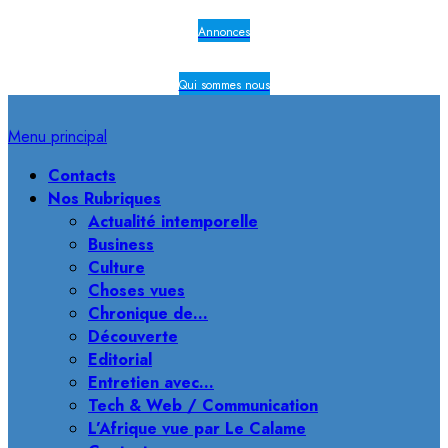
Annonces
Qui sommes nous
Menu principal
Contacts
Nos Rubriques
Actualité intemporelle
Business
Culture
Choses vues
Chronique de…
Découverte
Editorial
Entretien avec…
Tech & Web / Communication
L’Afrique vue par Le Calame