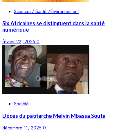
Sciences/ Santé /Environnement
Six Africaines se distinguent dans la santé
numérique
février 23, 2026
0
Société
Décès du patriarche Melvin Mbassa Souta
décembre 11, 2025
0