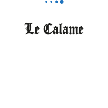
DÉCEMBRE 11, 2025
0
Le Monde vu par Le Calame
La presse africaine en Russie : « c’est
l’information qui forme notre réalité
objective »
DÉCEMBRE 2, 2025
0
Editorial
Le Cameroun n’est pas (encore) une
démocratie
DÉCEMBRE 2, 2025
0
Le Monde vu par Le Calame
Moscou : « A partir de 2026, nous
prévoyons d’être présents au