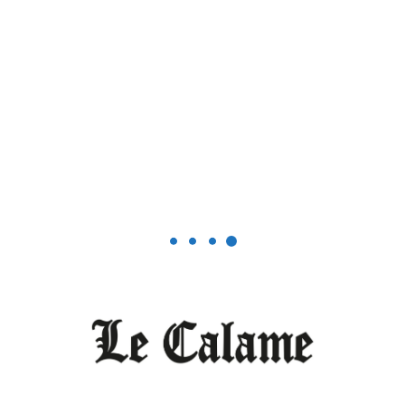
Haben Girma : « Refuser la pitié »
MARS 20, 2026
0
Sciences/ Santé /Environnement
Six Africaines se distinguent dans la
santé numérique
FÉVRIER 23, 2026
0
Société
Décès du patriarche Melvin Mbassa
Souta
DÉCEMBRE 11, 2025
0
Le Monde vu par Le Calame