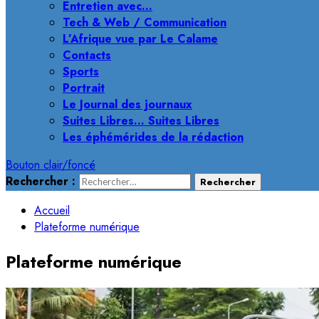
Entretien avec…
Tech & Web / Communication
L’Afrique vue par Le Calame
Contacts
Sports
Portrait
Le Journal des journaux
Suites Libres… Suites Libres
Les éphémérides de la rédaction
Bouton clair/foncé
Rechercher :
Accueil
Plateforme numérique
Plateforme numérique