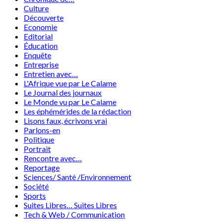
Culture
Découverte
Economie
Editorial
Éducation
Enquête
Entreprise
Entretien avec…
L'Afrique vue par Le Calame
Le Journal des journaux
Le Monde vu par Le Calame
Les éphémérides de la rédaction
Lisons faux, écrivons vrai
Parlons-en
Politique
Portrait
Rencontre avec…
Reportage
Sciences/ Santé /Environnement
Société
Sports
Suites Libres… Suites Libres
Tech & Web / Communication