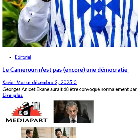
Editorial
Le Cameroun n’est pas (encore) une démocratie
Xavier Messè
décembre 2, 2025
0
Georges Anicet Ekanè aurait dû être convoqué normalement par le
Lire plus