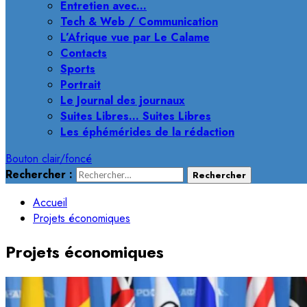
Entretien avec…
Tech & Web / Communication
L’Afrique vue par Le Calame
Contacts
Sports
Portrait
Le Journal des journaux
Suites Libres… Suites Libres
Les éphémérides de la rédaction
Bouton clair/foncé
Rechercher :
Accueil
Projets économiques
Projets économiques