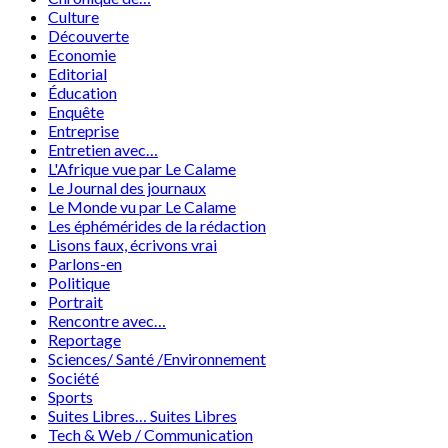
Culture
Découverte
Economie
Editorial
Éducation
Enquête
Entreprise
Entretien avec…
L'Afrique vue par Le Calame
Le Journal des journaux
Le Monde vu par Le Calame
Les éphémérides de la rédaction
Lisons faux, écrivons vrai
Parlons-en
Politique
Portrait
Rencontre avec…
Reportage
Sciences/ Santé /Environnement
Société
Sports
Suites Libres… Suites Libres
Tech & Web / Communication