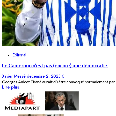
Editorial
Le Cameroun n’est pas (encore) une démocratie
Xavier Messè
décembre 2, 2025
0
Georges Anicet Ekanè aurait dû être convoqué normalement par le
Lire plus