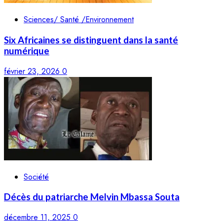
Sciences/ Santé /Environnement
Six Africaines se distinguent dans la santé
numérique
février 23, 2026
0
Société
Décès du patriarche Melvin Mbassa Souta
décembre 11, 2025
0