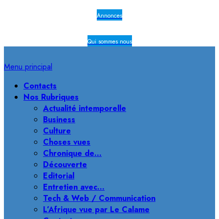
Annonces
Qui sommes nous
Menu principal
Contacts
Nos Rubriques
Actualité intemporelle
Business
Culture
Choses vues
Chronique de…
Découverte
Editorial
Entretien avec…
Tech & Web / Communication
L’Afrique vue par Le Calame