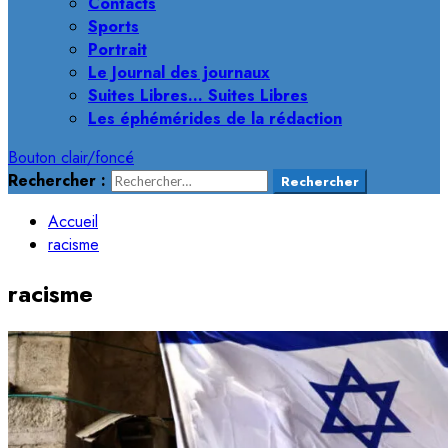
Contacts
Sports
Portrait
Le Journal des journaux
Suites Libres… Suites Libres
Les éphémérides de la rédaction
Bouton clair/foncé
Rechercher :
Accueil
racisme
racisme