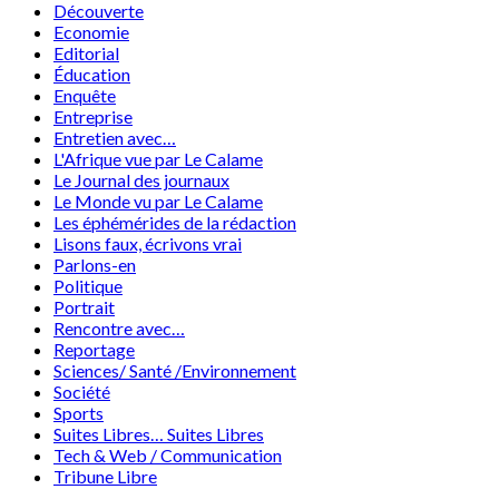
Découverte
Economie
Editorial
Éducation
Enquête
Entreprise
Entretien avec…
L'Afrique vue par Le Calame
Le Journal des journaux
Le Monde vu par Le Calame
Les éphémérides de la rédaction
Lisons faux, écrivons vrai
Parlons-en
Politique
Portrait
Rencontre avec…
Reportage
Sciences/ Santé /Environnement
Société
Sports
Suites Libres… Suites Libres
Tech & Web / Communication
Tribune Libre