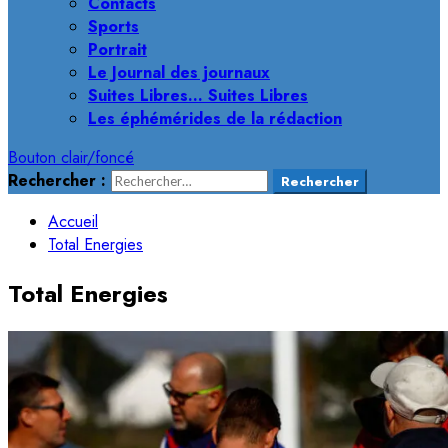
Contacts
Sports
Portrait
Le Journal des journaux
Suites Libres… Suites Libres
Les éphémérides de la rédaction
Bouton clair/foncé
Rechercher :
Accueil
Total Energies
Total Energies