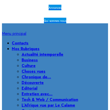
Annonces
Qui sommes nous
Menu principal
Contacts
Nos Rubriques
Actualité intemporelle
Business
Culture
Choses vues
Chronique de…
Découverte
Editorial
Entretien avec…
Tech & Web / Communication
L’Afrique vue par Le Calame