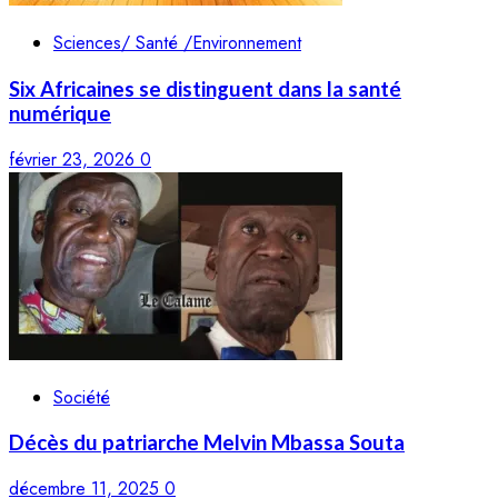
Sciences/ Santé /Environnement
Six Africaines se distinguent dans la santé
numérique
février 23, 2026
0
Société
Décès du patriarche Melvin Mbassa Souta
décembre 11, 2025
0