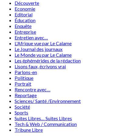
Découverte
Economie
Editorial
Éducation
Enquête
Entreprise
Entretien avec…
L'Afrique vue par Le Calame
Le Journal des journaux
Le Monde vu par Le Calame
Les éphémérides de la rédaction
Lisons faux, écrivons vrai
Parlons-en
Politique
Portrait
Rencontre avec…
Reportage
Sciences/ Santé /Environnement
Société
Sports
Suites Libres… Suites Libres
Tech & Web / Communication
Tribune Libre