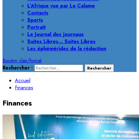
L’Afrique vue par Le Calame
Contacts
Sports
Portrait
Le Journal des journaux
Suites Libres… Suites Libres
Les éphémérides de la rédaction
Bouton clair/foncé
Rechercher :
Accueil
Finances
Finances