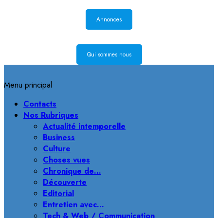
Annonces
Qui sommes nous
Menu principal
Contacts
Nos Rubriques
Actualité intemporelle
Business
Culture
Choses vues
Chronique de…
Découverte
Editorial
Entretien avec…
Tech & Web / Communication