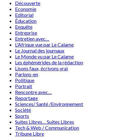
Découverte
Economie
Editorial
Éducation
Enquête
Entreprise
Entretien avec…
L'Afrique vue par Le Calame
Le Journal des journaux
Le Monde vu par Le Calame
Les éphémérides de la rédaction
Lisons faux, écrivons vrai
Parlons-en
Politique
Portrait
Rencontre avec…
Reportage
Sciences/ Santé /Environnement
Société
Sports
Suites Libres… Suites Libres
Tech & Web / Communication
Tribune Libre