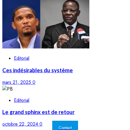
Editorial
Ces indésirables du système
mars 21, 2025
0
Editorial
Le grand sphinx est de retour
octobre 22, 2024
0
Contact