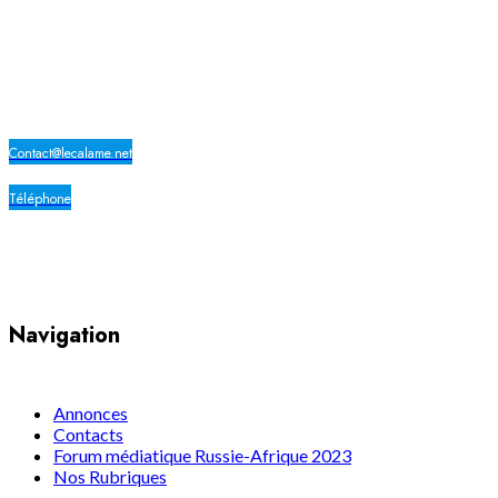
LE CALAME
Contact@lecalame.net
Téléphone
Yaoundé, Cameroun
Navigation
Annonces
Contacts
Forum médiatique Russie-Afrique 2023
Nos Rubriques