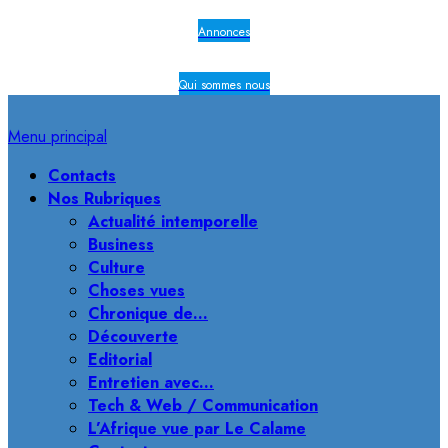
Annonces
Qui sommes nous
Menu principal
Contacts
Nos Rubriques
Actualité intemporelle
Business
Culture
Choses vues
Chronique de…
Découverte
Editorial
Entretien avec…
Tech & Web / Communication
L’Afrique vue par Le Calame