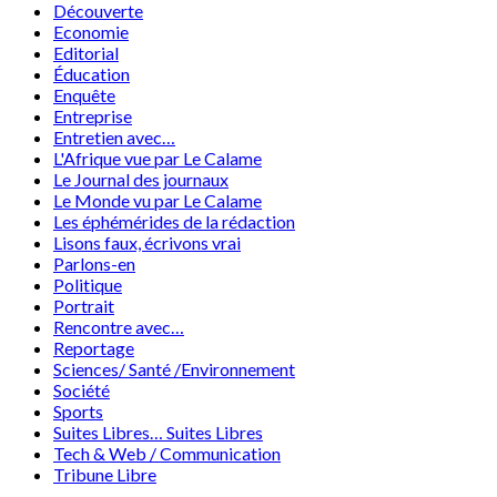
Découverte
Economie
Editorial
Éducation
Enquête
Entreprise
Entretien avec…
L'Afrique vue par Le Calame
Le Journal des journaux
Le Monde vu par Le Calame
Les éphémérides de la rédaction
Lisons faux, écrivons vrai
Parlons-en
Politique
Portrait
Rencontre avec…
Reportage
Sciences/ Santé /Environnement
Société
Sports
Suites Libres… Suites Libres
Tech & Web / Communication
Tribune Libre