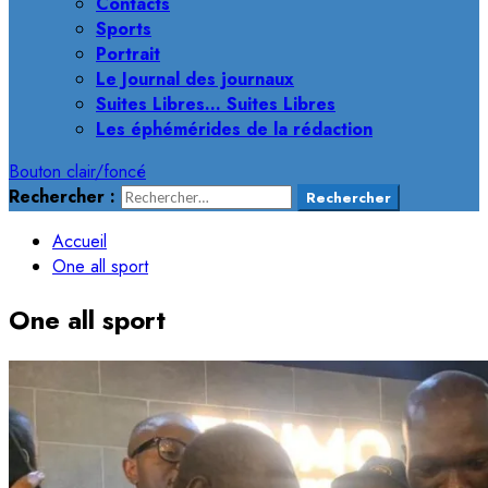
Contacts
Sports
Portrait
Le Journal des journaux
Suites Libres… Suites Libres
Les éphémérides de la rédaction
Bouton clair/foncé
Rechercher :
Accueil
One all sport
One all sport