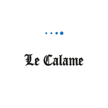
o
Sciences/ Santé /Environnement
Six Africaines se distinguent dans
la santé numérique
FÉVRIER 23, 2026
0