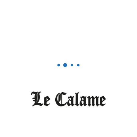
américano-africain
hamps obligatoires sont indiqués avec
*