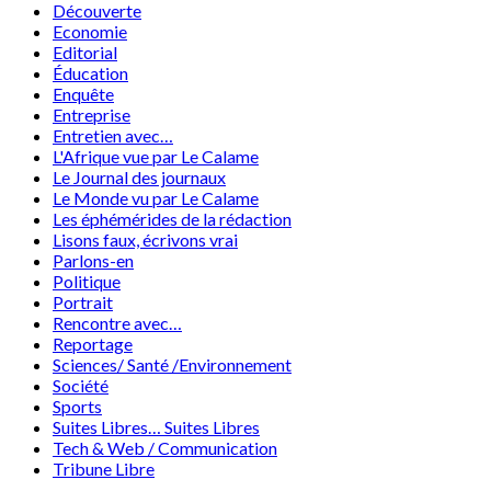
Découverte
Economie
Editorial
Éducation
Enquête
Entreprise
Entretien avec…
L'Afrique vue par Le Calame
Le Journal des journaux
Le Monde vu par Le Calame
Les éphémérides de la rédaction
Lisons faux, écrivons vrai
Parlons-en
Politique
Portrait
Rencontre avec…
Reportage
Sciences/ Santé /Environnement
Société
Sports
Suites Libres… Suites Libres
Tech & Web / Communication
Tribune Libre