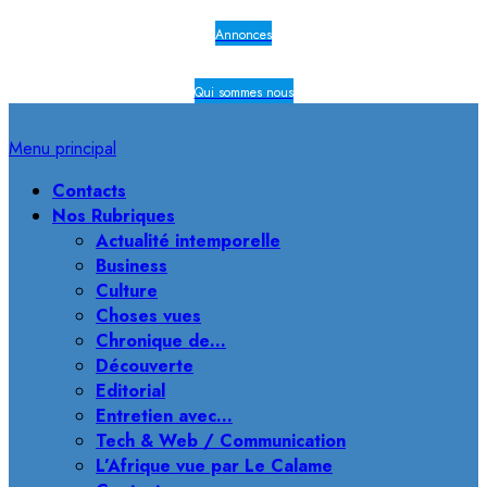
Annonces
Qui sommes nous
Menu principal
Contacts
Nos Rubriques
Actualité intemporelle
Business
Culture
Choses vues
Chronique de…
Découverte
Editorial
Entretien avec…
Tech & Web / Communication
L’Afrique vue par Le Calame