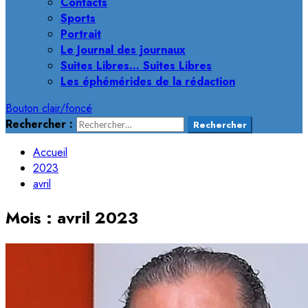
Contacts
Sports
Portrait
Le Journal des journaux
Suites Libres… Suites Libres
Les éphémérides de la rédaction
Bouton clair/foncé
Rechercher :
Accueil
2023
avril
Mois :
avril 2023